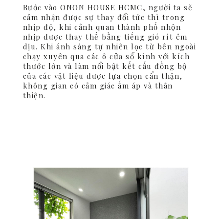
Bước vào ONON HOUSE HCMC, người ta sẽ
cảm nhận được sự thay đổi tức thì trong
nhịp độ, khi cảnh quan thành phố nhộn
nhịp được thay thế bằng tiếng gió rít êm
dịu. Khi ánh sáng tự nhiên lọc từ bên ngoài
chạy xuyên qua các ô cửa sổ kính với kích
thước lớn và làm nổi bật kết cấu đồng bộ
của các vật liệu được lựa chọn cẩn thận,
không gian có cảm giác ấm áp và thân
thiện.